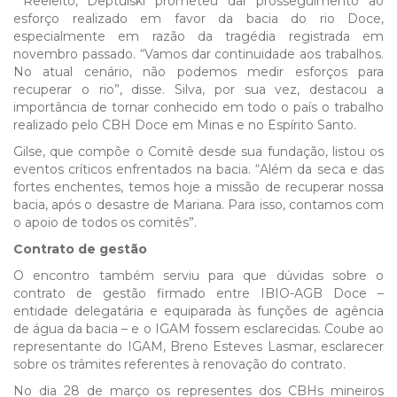
Reeleito, Deptulski prometeu dar prosseguimento ao
esforço realizado em favor da bacia do rio Doce,
especialmente em razão da tragédia registrada em
novembro passado. “Vamos dar continuidade aos trabalhos.
No atual cenário, não podemos medir esforços para
recuperar o rio”, disse. Silva, por sua vez, destacou a
importância de tornar conhecido em todo o país o trabalho
realizado pelo CBH Doce em Minas e no Espírito Santo.
Gilse, que compõe o Comitê desde sua fundação, listou os
eventos críticos enfrentados na bacia. “Além da seca e das
fortes enchentes, temos hoje a missão de recuperar nossa
bacia, após o desastre de Mariana. Para isso, contamos com
o apoio de todos os comitês”.
Contrato de gestão
O encontro também serviu para que dúvidas sobre o
contrato de gestão firmado entre IBIO-AGB Doce –
entidade delegatária e equiparada às funções de agência
de água da bacia – e o IGAM fossem esclarecidas. Coube ao
representante do IGAM, Breno Esteves Lasmar, esclarecer
sobre os trâmites referentes à renovação do contrato.
No dia 28 de março os representes dos CBHs mineiros