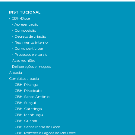
INSTITUCIONAL
- CBH-Doce
- Apresentação
- Composição
- Decreto de criação
- Regimento interno
- Como participar
- Processos eleitorais
Atas reuniões
Deliberações e moçoes
A bacia
Comitês da bacia
- CBH-Piranga
- CBH-Piracicaba
- CBH-Santo Antônio
- CBH-Suaçuí
- CBH-Caratinga
- CBH-Manhuaçu
- CBH-Guandu
- CBH-Santa Maria do Doce
- CBH-Pontões e Lagoas do Rio Doce