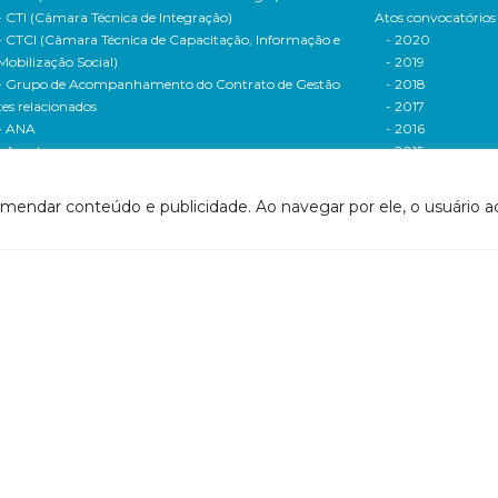
- CTI (Câmara Técnica de Integração)
Atos convocatórios
- CTCI (Câmara Técnica de Capacitação, Informação e
- 2020
Mobilização Social)
- 2019
- Grupo de Acompanhamento do Contrato de Gestão
- 2018
tes relacionados
- 2017
- ANA
- 2016
- Agerh
- 2015
- IGAM
- 2014
- SigaWeb Doce
- 2013
omendar conteúdo e publicidade. Ao navegar por ele, o usuário ac
- Portal de Acompanhamento de Ações
- 2012
IRH | PARH | PAP
Processos seletivos
ano Integrado de Recursos Hídricos da Bacia
- 2016
drográfica do Rio Doce (PIRH)
- 2015
ano de Ações de Recursos Hídricos (PARH)
Cadastro de usuári
ano de Aplicação Plurianual (PAP)
Cobrança e arreca
- Relatório anual de acompanhamento
Legislação de recur
- Deliberações PAP
hídricos
ogramas e Projetos
- Legislação Feder
ditais de Chamamento Público
- Legislação do es
o Vivo
Minas Gerais
florestar/ES
- Legislação do e
1 - Programa de Saneamento da Bacia
Espírito Santo