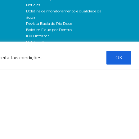
Notícias
Boletins de monitoramento e qualidade da
água
Revista Bacia do Rio Doce
Boletim Fique por Dentro
IBIO Informa
Boletim Comunique-se
Releases
Clipping
eita tais condições.
OK
Banco de imagens
Campanhas
- Campanha o doce não morreu
Processos seletivos
os
- 2016
dação
- 2015
sos
Fale Conosco
al
tado de
stado do