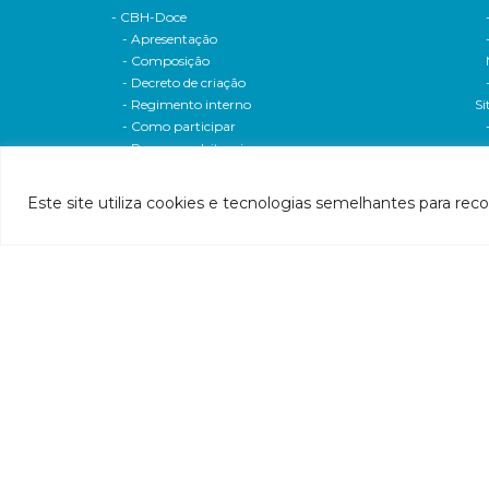
- CBH-Doce
- Apresentação
- Composição
- Decreto de criação
- Regimento interno
Si
- Como participar
- Processos eleitorais
Atas reuniões
Deliberações e moçoes
Este site utiliza cookies e tecnologias semelhantes para rec
A bacia
Comitês da bacia
P
- CBH-Piranga
Pl
- CBH-Piracicaba
Hi
- CBH-Santo Antônio
Pl
- CBH-Suaçuí
Pl
- CBH-Caratinga
- CBH-Manhuaçu
- CBH-Guandu
Pr
- CBH-Santa Maria do Doce
E
- CBH-Pontões e Lagoas do Rio Doce
Ri
Entidade delegatária
Re
- Agência de Água
P1