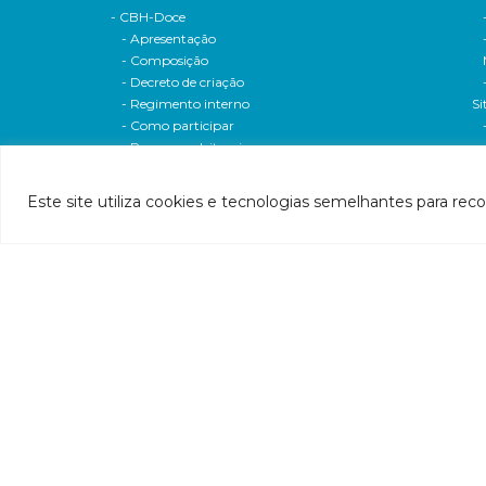
- CBH-Doce
- Apresentação
- Composição
- Decreto de criação
- Regimento interno
Si
- Como participar
- Processos eleitorais
Atas reuniões
Deliberações e moçoes
Este site utiliza cookies e tecnologias semelhantes para rec
A bacia
Comitês da bacia
P
- CBH-Piranga
Pl
- CBH-Piracicaba
Hi
- CBH-Santo Antônio
Pl
- CBH-Suaçuí
Pl
- CBH-Caratinga
- CBH-Manhuaçu
- CBH-Guandu
Pr
- CBH-Santa Maria do Doce
E
- CBH-Pontões e Lagoas do Rio Doce
Ri
Entidade delegatária
Re
- Agência de Água
P1