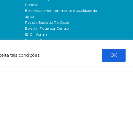
Notícias
Boletins de monitoramento e qualidade da
água
Revista Bacia do Rio Doce
Boletim Fique por Dentro
IBIO Informa
Boletim Comunique-se
Releases
Clipping
eita tais condições.
OK
Banco de imagens
Campanhas
- Campanha o doce não morreu
Processos seletivos
os
- 2016
dação
- 2015
sos
Fale Conosco
al
tado de
stado do