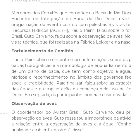
Membros dos Comitês que compõem a Bacia do Rio Doce
Encontro de Integração da Bacia do Rio Doce, reali
programação do evento contou com palestras e visitas téc
Recursos Hídricos (AGERH), Paulo Paim, falou sobre o fo
Brasil, Guto Carvalho, falou sobre a observação de aves. 
visita técnica, que foi realizada na Fábrica Lekker e na na
Fortalecimento de Comitês
Paulo Paim abriu o encontro com informações sobre os p
bacias hidrográficas e a metodologia de enquadramento 
de um plano de bacia, que tem como objetivo a água
hídricos o reconhecimento no âmbito dos governos fede
social e credibilidade. Para finalizar, falou sobre as estra
das águas e da implantação da cobrança pelo uso da ág
O
Doce. Em seguida, os participantes puderam tirar dúvidas 
Observação de aves
O coordenador do Avistar Brasil, Guto Carvalho, deu 
observação de aves. Guto ressaltou a importância da ativida
a relação entre a observação de aves e a água. “Conhe
qualidade ambiental da área”, disse.