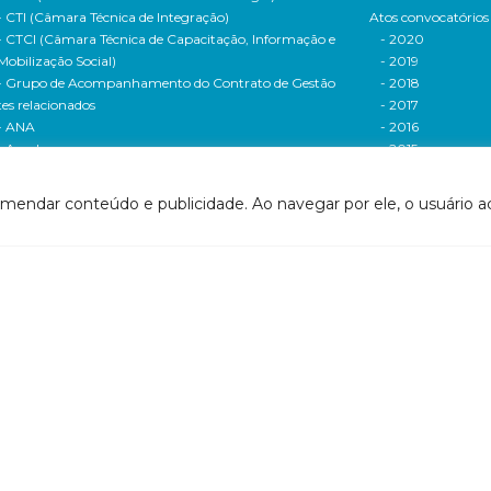
- CTI (Câmara Técnica de Integração)
Atos convocatórios
- CTCI (Câmara Técnica de Capacitação, Informação e
- 2020
Mobilização Social)
- 2019
- Grupo de Acompanhamento do Contrato de Gestão
- 2018
tes relacionados
- 2017
- ANA
- 2016
- Agerh
- 2015
- IGAM
- 2014
- SigaWeb Doce
- 2013
omendar conteúdo e publicidade. Ao navegar por ele, o usuário ac
- Portal de Acompanhamento de Ações
- 2012
IRH | PARH | PAP
Processos seletivos
ano Integrado de Recursos Hídricos da Bacia
- 2016
drográfica do Rio Doce (PIRH)
- 2015
ano de Ações de Recursos Hídricos (PARH)
Cadastro de usuári
ano de Aplicação Plurianual (PAP)
Cobrança e arreca
- Relatório anual de acompanhamento
Legislação de recur
- Deliberações PAP
hídricos
ogramas e Projetos
- Legislação Feder
ditais de Chamamento Público
- Legislação do es
o Vivo
Minas Gerais
florestar/ES
- Legislação do e
1 - Programa de Saneamento da Bacia
Espírito Santo