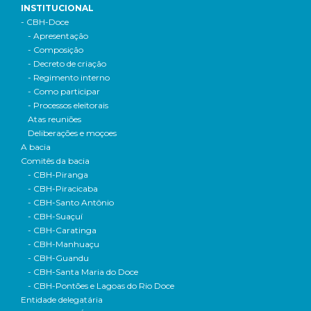
INSTITUCIONAL
- CBH-Doce
- Apresentação
- Composição
- Decreto de criação
- Regimento interno
- Como participar
- Processos eleitorais
Atas reuniões
Deliberações e moçoes
A bacia
Comitês da bacia
- CBH-Piranga
- CBH-Piracicaba
- CBH-Santo Antônio
- CBH-Suaçuí
- CBH-Caratinga
- CBH-Manhuaçu
- CBH-Guandu
- CBH-Santa Maria do Doce
- CBH-Pontões e Lagoas do Rio Doce
Entidade delegatária