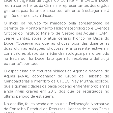
sede da Agência de Água do Comitê – IBIO-AGB Doce,
reuniu conselheiros da Câmara e representantes dos órgãos
gestores para tratar de assuntos referente à estiagem e à
gestão de recursos hídricos.
O início da reunião foi marcado pela apresentação da
gerente de Monitoramento Hidrometeorológico e Eventos
Críticos do Instituto Mineiro de Gestão das Águas (IGAM),
Jeane Dantas, sobre o atual cenário hídrico na Bacia do
Doce. “Observamos que as chuvas ocorridas durante as
duas últimas estações chuvosas e a presente estiveram
com valores abaixo da média climatológica para o período
na Bacia do Rio Doce; fato que não resolverá o déficit já
existente”, pontuou.
O especialista em recursos hídricos da Agência Nacional de
Águas (ANA), coordenador do Grupo de Trabalho de
Cianobactérias e membro da CTGEC, Ney Murtha, explicou
que algumas cidades da bacia poderão enfrentar problemas
ainda mais graves em 2015 dos que os registrados no
último período de estiagem.
Na ocasião, foi colocada em pauta a Deliberação Normativa
do Conselho Estadual de Recursos Hídricos de Minas Gerais