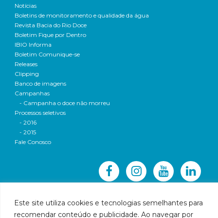
Notícias
Boletins de monitoramento e qualidade da água
Revista Bacia do Rio Doce
Boletim Fique por Dentro
IBIO Informa
Boletim Comunique-se
Releases
Clipping
Banco de imagens
Campanhas
- Campanha o doce não morreu
Processos seletivos
- 2016
- 2015
Fale Conosco
Este site utiliza cookies e tecnologias semelhantes para
recomendar conteúdo e publicidade. Ao navegar por
© 2016 CBH-Doce - Todos os direitos reservados