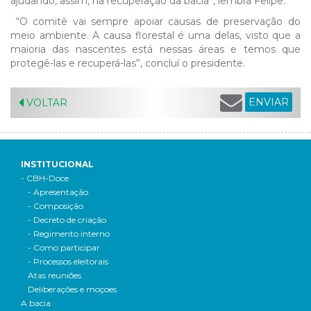
ajudando, assim, na recuperação da bacia”, lembra Felipe.
“O comitê vai sempre apoiar causas de preservação do
meio ambiente. A causa florestal é uma delas, visto que a
maioria das nascentes está nessas áreas e temos que
protegê-las e recuperá-las”, concluí o presidente.
ENVIAR
VOLTAR
INSTITUCIONAL
- CBH-Doce
- Apresentação
- Composição
- Decreto de criação
- Regimento interno
- Como participar
- Processos eleitorais
Atas reuniões
Deliberações e moçoes
A bacia