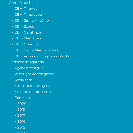
Comitês da bacia
- CBH-Piranga
- CBH-Piracicaba
- CBH-Santo Antônio
- CBH-Suaçuí
- CBH-Caratinga
- CBH-Manhuaçu
- CBH-Guandu
- CBH-Santa Maria do Doce
- CBH-Pontões e Lagoas do Rio Doce
Entidade delegatária
- Agência de Água
- Resolução de delegação
- Associados
- Estatuto e alterações
- Extratos das dispensas
- Contratos
- 2020
- 2019
- 2017
- 2016
- 2015