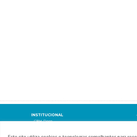
INSTITUCIONAL
- CBH-Doce
- Apresentação
- Composição
Este site utiliza cookies e tecnologias semelhantes para rec