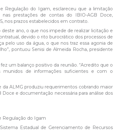
e Regulação do Igam, esclareceu que a limitação
da nas prestações de contas do IBIO-AGB Doce,
5, nos prazos estabelecidos em contrato.
ste ano, o que nos impede de realizar licitação e
ntratual, devido o rito burocrático dos processos de
ça pelo uso da água, o que nos traz essa agonia de
lho”, pontuou Senisi de Almeida Rocha, presidente
fez um balanço positivo da reunião. “Acredito que o
s munidos de informações suficientes e com o
e da ALMG produziu requerimentos cobrando maior
GB Doce e documentação necessária para análise dos
 e Regulação do Igam
o Sistema Estadual de Gerenciamento de Recursos