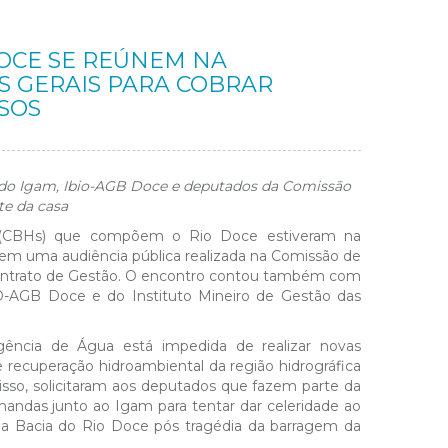
DOCE SE REÚNEM NA
AS GERAIS PARA COBRAR
SOS
 do Igam, Ibio-AGB Doce e deputados da Comissão
e da casa
as (CBHs) que compõem o Rio Doce estiveram na
a, em uma audiência pública realizada na Comissão de
 Contrato de Gestão. O encontro contou também com
IO-AGB Doce e do Instituto Mineiro de Gestão das
gência de Água está impedida de realizar novas
 recuperação hidroambiental da região hidrográfica
 isso, solicitaram aos deputados que fazem parte da
andas junto ao Igam para tentar dar celeridade ao
ela Bacia do Rio Doce pós tragédia da barragem da