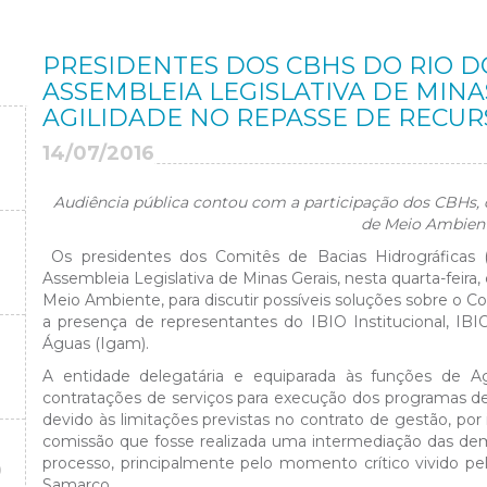
PRESIDENTES DOS CBHS DO RIO 
ASSEMBLEIA LEGISLATIVA DE MIN
AGILIDADE NO REPASSE DE RECUR
14/07/2016
Audiência pública contou com a participação dos CBHs,
de Meio Ambient
Os presidentes dos Comitês de Bacias Hidrográfic
Assembleia Legislativa de Minas Gerais, nesta quarta-feir
Meio Ambiente, para discutir possíveis soluções sobre o
a presença de representantes do IBIO Institucional, IB
Águas (Igam).
A entidade delegatária e equiparada às funções de A
contratações de serviços para execução dos programas de
devido às limitações previstas no contrato de gestão, por
comissão que fosse realizada uma intermediação das dem
processo, principalmente pelo momento crítico vivido p
O
Samarco.