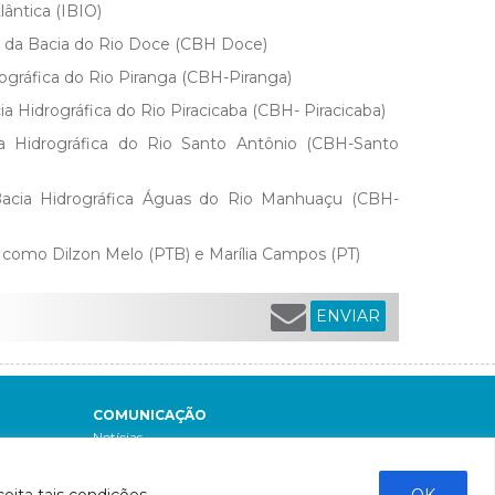
lântica (IBIO)
o da Bacia do Rio Doce (CBH Doce)
rográfica do Rio Piranga (CBH-Piranga)
a Hidrográfica do Rio Piracicaba (CBH- Piracicaba)
a Hidrográfica do Rio Santo Antônio (CBH-Santo
Bacia Hidrográfica Águas do Rio Manhuaçu (CBH-
como Dilzon Melo (PTB) e Marília Campos (PT)
ENVIAR
COMUNICAÇÃO
Notícias
Boletins de monitoramento e qualidade da
água
eita tais condições.
OK