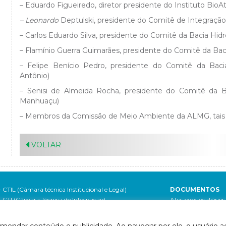
– Eduardo Figueiredo, diretor presidente do Instituto BioAt
– Leonardo
Deptulski, presidente do Comitê de Integraçã
– Carlos Eduardo Silva, presidente do Comitê da Bacia Hid
– Flamínio Guerra Guimarães, presidente do Comitê da Baci
– Felipe Benício Pedro, presidente do Comitê da Baci
Antônio)
– Senisi de Almeida Rocha, presidente do Comitê da 
Manhuaçu)
– Membros da Comissão de Meio Ambiente da ALMG, tais 
VOLTAR
- CTIL (Câmara técnica Institucional e Legal)
DOCUMENTOS
- CTI (Câmara Técnica de Integração)
Atos convocatórios
- CTCI (Câmara Técnica de Capacitação, Informação e
- 2020
Mobilização Social)
- 2019
omendar conteúdo e publicidade. Ao navegar por ele, o usuário ac