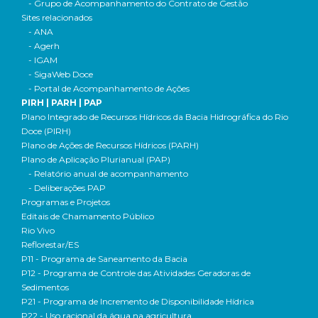
- Grupo de Acompanhamento do Contrato de Gestão
Sites relacionados
- ANA
- Agerh
- IGAM
- SigaWeb Doce
- Portal de Acompanhamento de Ações
PIRH | PARH | PAP
Plano Integrado de Recursos Hídricos da Bacia Hidrográfica do Rio
Doce (PIRH)
Plano de Ações de Recursos Hídricos (PARH)
Plano de Aplicação Plurianual (PAP)
- Relatório anual de acompanhamento
- Deliberações PAP
Programas e Projetos
Editais de Chamamento Público
Rio Vivo
Reflorestar/ES
P11 - Programa de Saneamento da Bacia
P12 - Programa de Controle das Atividades Geradoras de
Sedimentos
P21 - Programa de Incremento de Disponibilidade Hídrica
P22 - Uso racional da água na agricultura