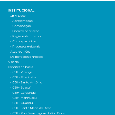
INSTITUCIONAL
- CBH-Doce
- Apresentação
- Composição
- Decreto de criação
- Regimento interno
- Como participar
- Processos eleitorais
Atas reuniões
Deliberações e moçoes
A bacia
Comitês da bacia
- CBH-Piranga
- CBH-Piracicaba
- CBH-Santo Antônio
- CBH-Suaçuí
- CBH-Caratinga
- CBH-Manhuaçu
- CBH-Guandu
- CBH-Santa Maria do Doce
- CBH-Pontões e Lagoas do Rio Doce