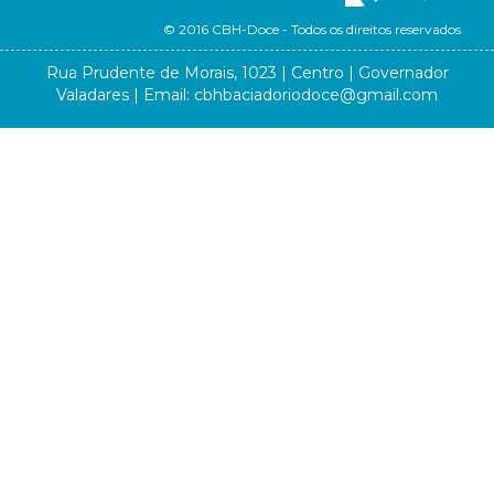
© 2016 CBH-Doce - Todos os direitos reservados
Rua Prudente de Morais, 1023 | Centro | Governador
Valadares | Email:
cbhbaciadoriodoce@gmail.com