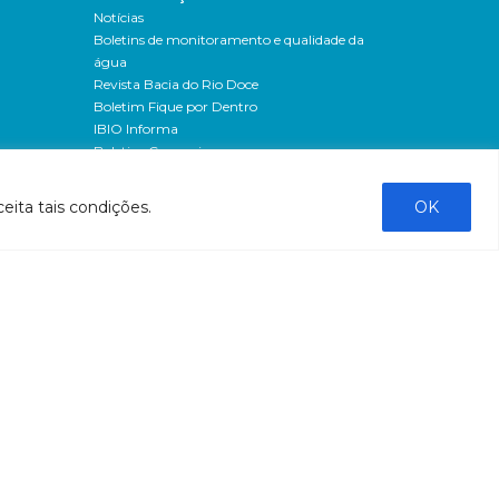
Notícias
Boletins de monitoramento e qualidade da
água
Revista Bacia do Rio Doce
Boletim Fique por Dentro
IBIO Informa
Boletim Comunique-se
Releases
Clipping
eita tais condições.
OK
Banco de imagens
Campanhas
- Campanha o doce não morreu
Processos seletivos
os
- 2016
dação
- 2015
sos
Fale Conosco
al
tado de
stado do