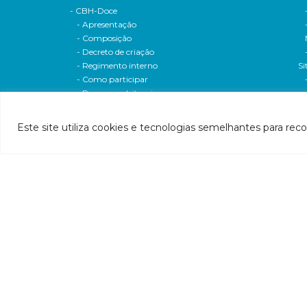
- CBH-Doce
- Apresentação
- Composição
- Decreto de criação
- Regimento interno
Si
- Como participar
- Processos eleitorais
Atas reuniões
Deliberações e moçoes
Este site utiliza cookies e tecnologias semelhantes para rec
A bacia
Comitês da bacia
P
- CBH-Piranga
Pl
- CBH-Piracicaba
Hi
- CBH-Santo Antônio
Pl
- CBH-Suaçuí
Pl
- CBH-Caratinga
- CBH-Manhuaçu
- CBH-Guandu
Pr
- CBH-Santa Maria do Doce
E
- CBH-Pontões e Lagoas do Rio Doce
Ri
Entidade delegatária
Re
- Agência de Água
P1