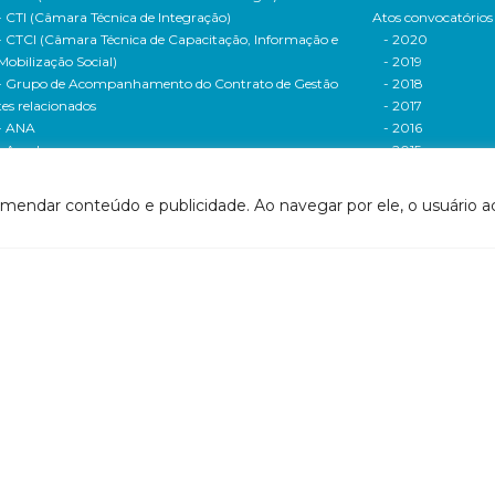
- CTI (Câmara Técnica de Integração)
Atos convocatórios
- CTCI (Câmara Técnica de Capacitação, Informação e
- 2020
Mobilização Social)
- 2019
- Grupo de Acompanhamento do Contrato de Gestão
- 2018
tes relacionados
- 2017
- ANA
- 2016
- Agerh
- 2015
- IGAM
- 2014
- SigaWeb Doce
- 2013
omendar conteúdo e publicidade. Ao navegar por ele, o usuário ac
- Portal de Acompanhamento de Ações
- 2012
IRH | PARH | PAP
Processos seletivos
ano Integrado de Recursos Hídricos da Bacia
- 2016
drográfica do Rio Doce (PIRH)
- 2015
ano de Ações de Recursos Hídricos (PARH)
Cadastro de usuári
ano de Aplicação Plurianual (PAP)
Cobrança e arreca
- Relatório anual de acompanhamento
Legislação de recur
- Deliberações PAP
hídricos
ogramas e Projetos
- Legislação Feder
ditais de Chamamento Público
- Legislação do es
o Vivo
Minas Gerais
florestar/ES
- Legislação do e
1 - Programa de Saneamento da Bacia
Espírito Santo