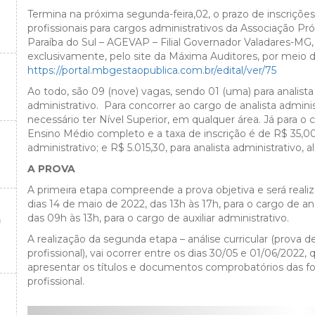
Termina na próxima segunda-feira,02, o prazo de inscrições
profissionais para cargos administrativos da Associação P
Paraíba do Sul – AGEVAP – Filial Governador Valadares-MG
exclusivamente, pelo site da Máxima Auditores, por meio do
https://portal.mbgestaopublica.com.br/edital/ver/75
Ao todo, são 09 (nove) vagas, sendo 01 (uma) para analista a
administrativo. Para concorrer ao cargo de analista adminis
necessário ter Nível Superior, em qualquer área. Já para o c
Ensino Médio completo e a taxa de inscrição é de R$ 35,00.
administrativo; e R$ 5.015,30, para analista administrativo, 
A PROVA
A primeira etapa compreende a prova objetiva e será real
dias 14 de maio de 2022, das 13h às 17h, para o cargo de ana
das 09h às 13h, para o cargo de auxiliar administrativo.
O
A realização da segunda etapa – análise curricular (prova 
profissional), vai ocorrer entre os dias 30/05 e 01/06/2022,
apresentar os títulos e documentos comprobatórios das 
profissional.