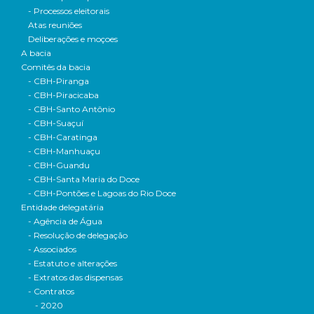
- Processos eleitorais
Atas reuniões
Deliberações e moçoes
A bacia
Comitês da bacia
- CBH-Piranga
- CBH-Piracicaba
- CBH-Santo Antônio
- CBH-Suaçuí
- CBH-Caratinga
- CBH-Manhuaçu
- CBH-Guandu
- CBH-Santa Maria do Doce
- CBH-Pontões e Lagoas do Rio Doce
Entidade delegatária
- Agência de Água
- Resolução de delegação
- Associados
- Estatuto e alterações
- Extratos das dispensas
- Contratos
- 2020