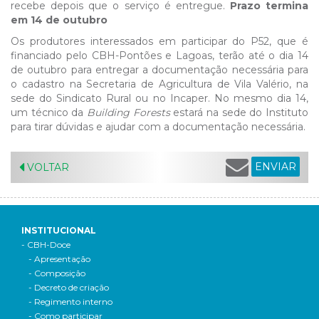
recebe depois que o serviço é entregue.
Prazo termina
em 14 de outubro
Os produtores interessados em participar do P52, que é
financiado pelo CBH-Pontões e Lagoas, terão até o dia 14
de outubro para entregar a documentação necessária para
o cadastro na Secretaria de Agricultura de Vila Valério, na
sede do Sindicato Rural ou no Incaper. No mesmo dia 14,
um técnico da
Building Forests
estará na sede do Instituto
para tirar dúvidas e ajudar com a documentação necessária.
ENVIAR
VOLTAR
INSTITUCIONAL
- CBH-Doce
- Apresentação
- Composição
- Decreto de criação
- Regimento interno
- Como participar