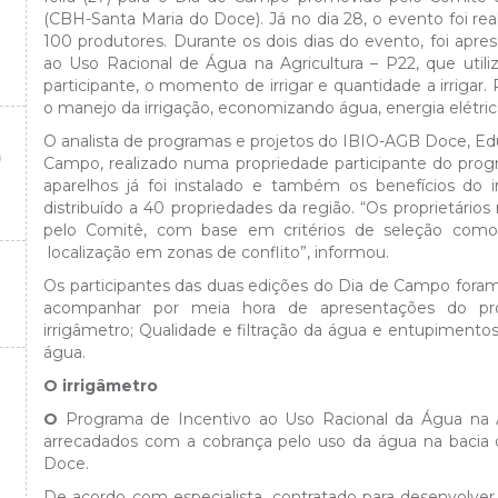
(CBH-Santa Maria do Doce). Já no dia 28, o evento foi rea
100 produtores. Durante os dois dias do evento, foi apre
ao Uso Racional de Água na Agricultura – P22, que utili
participante, o momento de irrigar e quantidade a irrigar
o manejo da irrigação, economizando água, energia elétri
O analista de programas e projetos do IBIO-AGB Doce, Edua
O
Campo, realizado numa propriedade participante do pro
aparelhos já foi instalado e também os benefícios do 
distribuído a 40 propriedades da região. “Os proprietário
pelo Comitê, com base em critérios de seleção como ti
localização em zonas de conflito”, informou.
Os participantes das duas edições do Dia de Campo foram
acompanhar por meia hora de apresentações do prog
irrigâmetro; Qualidade e filtração da água e entupimento
água.
O irrigâmetro
O
Programa de Incentivo ao Uso Racional da Água na Agr
arrecadados com a cobrança pelo uso da água na bacia 
Doce.
De acordo com especialista, contratado para desenvolver