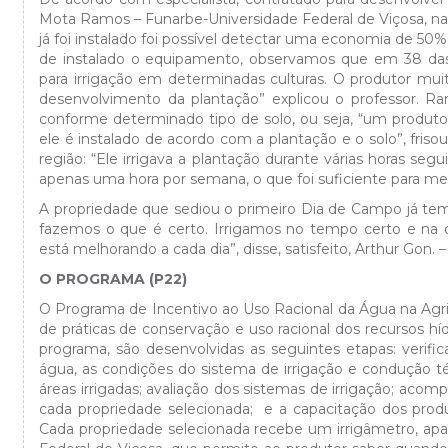
Mota Ramos – Funarbe-Universidade Federal de Viçosa, na
já foi instalado foi possível detectar uma economia de 50%
de instalado o equipamento, observamos que em 38 das 
para irrigação em determinadas culturas. O produtor mui
desenvolvimento da plantação” explicou o professor. Ra
conforme determinado tipo de solo, ou seja, “um produto
ele é instalado de acordo com a plantação e o solo”, fris
região: “Ele irrigava a plantação durante várias horas seg
apenas uma hora por semana, o que foi suficiente para melh
A propriedade que sediou o primeiro Dia de Campo já tem
fazemos o que é certo. Irrigamos no tempo certo e na qu
está melhorando a cada dia”, disse, satisfeito, Arthur Gon.
O PROGRAMA (P22)
O Programa de Incentivo ao Uso Racional da Água na Agricu
de práticas de conservação e uso racional dos recursos hí
programa, são desenvolvidas as seguintes etapas: verifi
água, as condições do sistema de irrigação e condução téc
áreas irrigadas; avaliação dos sistemas de irrigação; ac
cada propriedade selecionada; e a capacitação dos prod
Cada propriedade selecionada recebe um irrigâmetro, apa