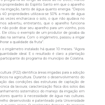
s propriedades do Espírito Santo em que o aparelho
 na irrigação, tanto de água quanto energia. “Depois
40 propriedades utilizava-se 50% a mais de água
tas vezes encharcava o solo, o que não ajudava no
mos advertiu, entretanto, que o aparelho funciona
r não pode doar seu aparelho para um vizinho, pois
ou. Ele citou o exemplo de um produtor de goiaba da
uidas na semana. Com o irrigâmetro, passou a irrigar
orar a qualidade da fruta”.
 o irrigâmetro instalado há quase 10 meses. “Agora
antidade ideal. E o resultado é claro: a plantação
 – participante do programa do município de Colatina.
ltura (P22) identifica áreas irrigadas para a adoção
dricos na agricultura. Durante o desenvolvimento do
cação das condições das estruturas de captação de
nica da lavoura; caracterização física dos solos das
ompanhamento sistemático do manejo da irrigação em
utores quanto à necessidade de água nas culturas.
relho desenvolvido e patenteado pela Universidade