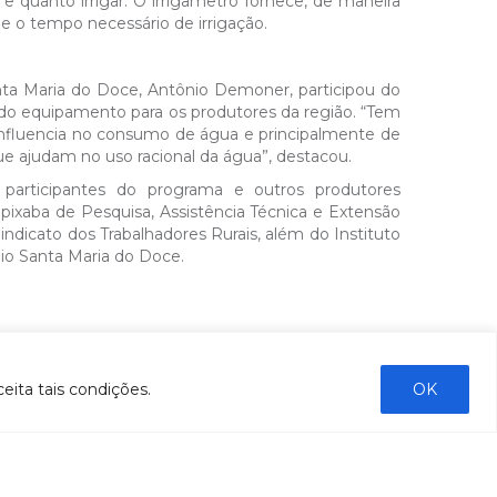
e quanto irrigar. O irrigâmetro fornece, de maneira
e o tempo necessário de irrigação.
nta Maria do Doce, Antônio Demoner, participou do
do equipamento para os produtores da região. “Tem
influencia no consumo de água e principalmente de
 ajudam no uso racional da água”, destacou.
 participantes do programa e outros produtores
Capixaba de Pesquisa, Assistência Técnica e Extensão
 Sindicato dos Trabalhadores Rurais, além do Instituto
Rio Santa Maria do Doce.
ENVIAR
eita tais condições.
OK
COMUNICAÇÃO