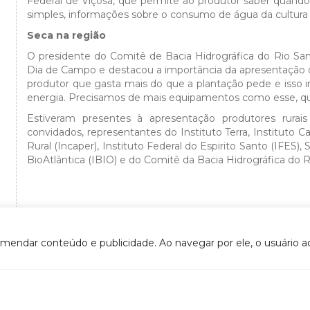
Federal de Viçosa, que permite ao produtor saber quando 
simples, informações sobre o consumo de água da cultura 
Seca na região
O presidente do Comitê de Bacia Hidrográfica do Rio Sa
Dia de Campo e destacou a importância da apresentação 
produtor que gasta mais do que a plantação pede e isso 
energia. Precisamos de mais equipamentos como esse, que
Estiveram presentes à apresentação produtores rurais
convidados, representantes do Instituto Terra, Instituto 
Rural (Incaper), Instituto Federal do Espirito Santo (IFES),
BioAtlântica (IBIO) e do Comitê da Bacia Hidrográfica do 
VOLTAR
omendar conteúdo e publicidade. Ao navegar por ele, o usuário ac
- CTIL (Câmara técnica Institucional e Legal)
DOCUMENTOS