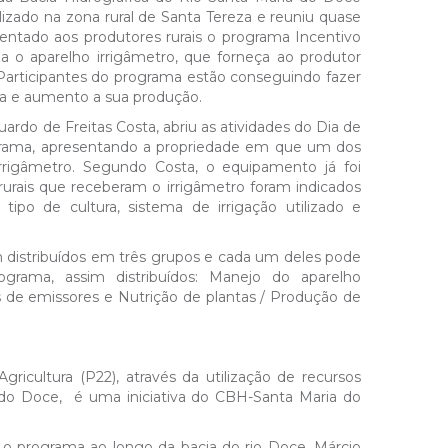
lizado na zona rural de Santa Tereza e reuniu quase
sentado aos produtores rurais o programa Incentivo
za o aparelho irrigâmetro, que forneça ao produtor
. Participantes do programa estão conseguindo fazer
ca e aumento a sua produção.
rdo de Freitas Costa, abriu as atividades do Dia de
grama, apresentando a propriedade em que um dos
irrigâmetro. Segundo Costa, o equipamento já foi
s rurais que receberam o irrigâmetro foram indicados
po de cultura, sistema de irrigação utilizado e
 distribuídos em três grupos e cada um deles pode
rama, assim distribuídos: Manejo do aparelho
s de emissores e Nutrição de plantas / Produção de
icultura (P22), através da utilização de recursos
do Doce, é uma iniciativa do CBH-Santa Maria do
 o programa ao longo da bacia do rio Doce, Márcio