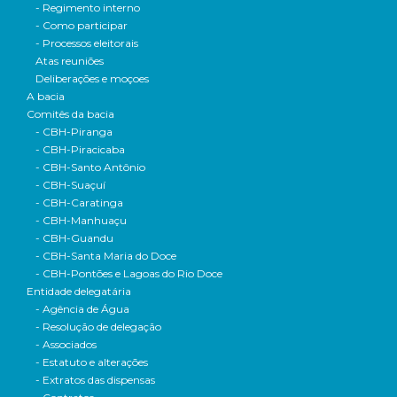
- Regimento interno
- Como participar
- Processos eleitorais
Atas reuniões
Deliberações e moçoes
A bacia
Comitês da bacia
- CBH-Piranga
- CBH-Piracicaba
- CBH-Santo Antônio
- CBH-Suaçuí
- CBH-Caratinga
- CBH-Manhuaçu
- CBH-Guandu
- CBH-Santa Maria do Doce
- CBH-Pontões e Lagoas do Rio Doce
Entidade delegatária
- Agência de Água
- Resolução de delegação
- Associados
- Estatuto e alterações
- Extratos das dispensas