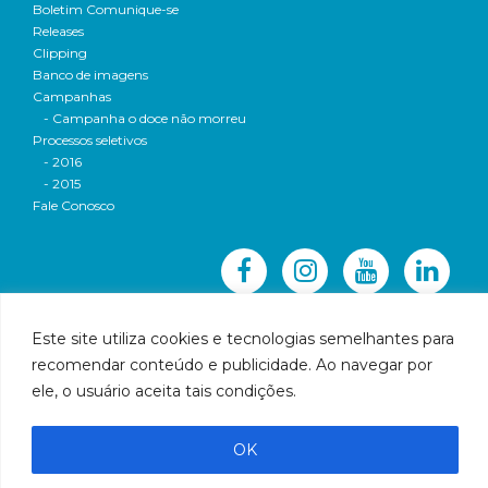
Boletim Comunique-se
Releases
Clipping
Banco de imagens
Campanhas
- Campanha o doce não morreu
Processos seletivos
- 2016
- 2015
Fale Conosco
Este site utiliza cookies e tecnologias semelhantes para
recomendar conteúdo e publicidade. Ao navegar por
© 2016 CBH-Doce - Todos os direitos reservados
ele, o usuário aceita tais condições.
Rua Prudente de Morais, 1023 | Centro | Governador
Valadares | Email:
cbhbaciadoriodoce@gmail.com
OK