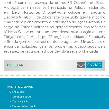
contará com a presença de outros 30 Comitês de Bacia
Hidrográfica mineiros, será realizado no Palácio Tiradentes,
em Belo Horizonte. O objetivo é colocar em pauta o
Decreto Nº 46.711 , de 28 de janeiro de 2015, que tem como
finalidade o planejamento e articulação de ações setoriais a
cargo do Estado voltadas ao gerenciamento dos recursos
hídricos. O documento também decretou a criação de uma
Força-tarefa, formada por 12 órgãos e entidades Estaduais,
a fim de gerir o abastecimento de água em Minas Gerais e
encontrar soluções para os problemas ocasionados pela
escassez de recursos hídricos devido à seca prolongada.
ENVIAR
VOLTAR
INSTITUCIONAL
- CBH-Doce
- Apresentação
- Composição
- Decreto de criação