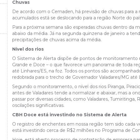
Chuvas
De acordo com o Cemaden, há previsão de chuvas para a 
acumulados está se deslocando para a região Norte do paí
Para a próxima semana são esperadas chuvas dentro da méd
abaixo da média. Já na segunda quinzena de janeiro a t
precipitações de chuvas acima da média.
Nível dos rios
O Sistema de Alerta dispõe de pontos de monitoramento nos
Grande e Doce – o que favorece um panorama de toda regi
até Linhares/ES, na foz. Todos os pontos são acompanha
redobrada para o trecho de Governador Valadares/MG até 
Segundo o monitoramento, o nível dos rios Piranga, Pirac
antes de Valadares tende a normalizar e abaixar, mas a o
passar por diversas cidades, como Valadares, Tumiritinga, 
oscilações significativas.
CBH Doce está investindo no Sistema de Alerta
O registro de enchentes em nossa região tem sido cada v
está investindo cerca de R$2 milhões no Programa de Con
Hoje, está aberto processo de contratação de empresa par