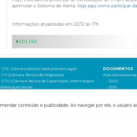
aprimorar o Sistema de Alerta.
Veja aqui como participar d
Informações atualizadas em 22/12 às 17h.
VOLTAR
- CTIL (Câmara técnica Institucional e Legal)
DOCUMENTOS
- CTI (Câmara Técnica de Integração)
Atos convocatórios
- CTCI (Câmara Técnica de Capacitação, Informação e
- 2020
Mobilização Social)
- 2019
- Grupo de Acompanhamento do Contrato de Gestão
- 2018
tes relacionados
- 2017
omendar conteúdo e publicidade. Ao navegar por ele, o usuário ac
- ANA
- 2016
- Agerh
- 2015
- IGAM
- 2014
- SigaWeb Doce
- 2013
- Portal de Acompanhamento de Ações
- 2012
IRH | PARH | PAP
Processos seletivos