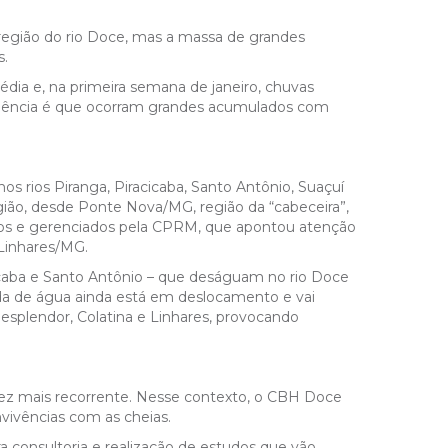
região do rio Doce, mas a massa de grandes
s.
ia e, na primeira semana de janeiro, chuvas
endência é que ocorram grandes acumulados com
 rios Piranga, Piracicaba, Santo Antônio, Suaçuí
ão, desde Ponte Nova/MG, região da “cabeceira”,
dos e gerenciados pela CPRM, que apontou atenção
Linhares/MG.
icaba e Santo Antônio – que deságuam no rio Doce
nda de água ainda está em deslocamento e vai
Resplendor, Colatina e Linhares, provocando
ez mais recorrente. Nesse contexto, o CBH Doce
vivências com as cheias.
a consultoria e realização de estudos que vão