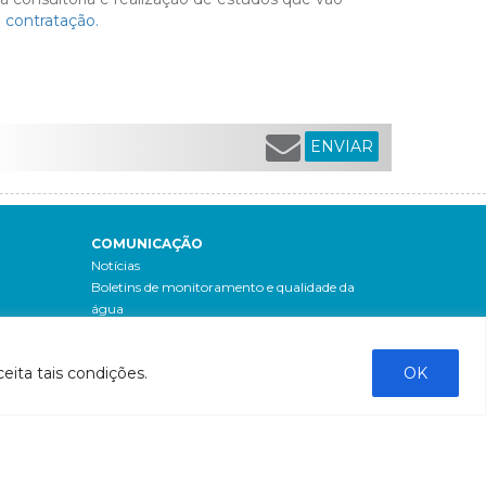
a contratação.
ENVIAR
COMUNICAÇÃO
Notícias
Boletins de monitoramento e qualidade da
água
Revista Bacia do Rio Doce
Boletim Fique por Dentro
eita tais condições.
OK
IBIO Informa
Boletim Comunique-se
Releases
Clipping
Banco de imagens
Campanhas