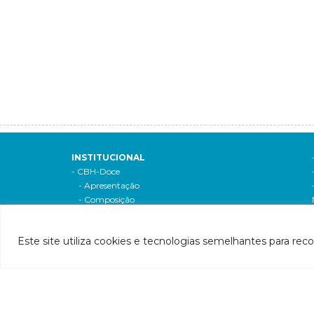
INSTITUCIONAL
- CBH-Doce
- Apresentação
- Composição
- Decreto de criação
- Regimento interno
Si
Este site utiliza cookies e tecnologias semelhantes para rec
- Como participar
- Processos eleitorais
Atas reuniões
Deliberações e moçoes
A bacia
Comitês da bacia
P