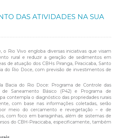
TO DAS ATIVIDADES NA SUA
 o Rio Vivo engloba diversas iniciativas que visam
ento rural e reduzir a geração de sedimentos em
eas de atuação dos CBHs Piranga, Piracicaba, Santo
ia do Rio Doce, com previsão de investimentos de
s da Bacia do Rio Doce: Programa de Controle das
ma de Saneamento Básico (P42) e Programa de
a contempla o diagnóstico das propriedades rurais
ente, com base nas informações coletadas, serão
– por meio do cercamento e revegetação – e de
s, com foco em barraginhas, além de sistemas de
rsos do CBH-Piracicaba, especificamente, também
rais