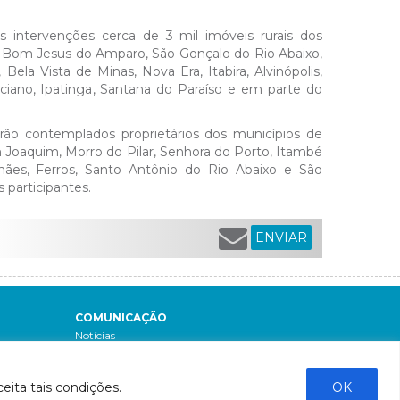
as intervenções cerca de 3 mil imóveis rurais dos
s, Bom Jesus do Amparo, São Gonçalo do Rio Abaixo,
ela Vista de Minas, Nova Era, Itabira, Alvinópolis,
riciano, Ipatinga, Santana do Paraíso e em parte do
erão contemplados proprietários dos municípios de
 Joaquim, Morro do Pilar, Senhora do Porto, Itambé
ães, Ferros, Santo Antônio do Rio Abaixo e São
 participantes.
ENVIAR
COMUNICAÇÃO
Notícias
Boletins de monitoramento e qualidade da
água
eita tais condições.
OK
Revista Bacia do Rio Doce