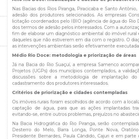
Nas Bacias dos Rios Piranga, Piracicaba e Santo Antônio,
adesão dos produtores selecionados. As empresas Co
licitação coordenados pelo IBIO (agência de água do Rio D
dos termos de adesão pelos interessados. Com a autorizaç
fim de elaborar um diagnóstico ambiental do imóvel rural 
daqueles que não estiverem em dia com o registro. O dia
as intervenções ambientais serão efetivamente executada
Médio Rio Doce: metodologia e priorização de áreas
Já na Bacia do Rio Suaçuí, a empresa Samenco acompanh
Projetos (UGPs) dos municípios contemplados, a validaçã
discussões sobre a metodologia de implantação do
cadastramento dos produtores interessados.
Critérios de priorização e cidades contempladas
Os imóveis rurais foram escolhidos de acordo com a locali
captação de água, para que as ações implantadas trag
evitando-se, entre outros problemas, prejuízos no abaste
Na Bacia Hidrográfica do Rio Piranga, serão contemplada
Desterro do Melo, Barra Longa, Ponte Nova, Oratórios
Presidente Bernardes, Paula Cândido, Cajuri e em parte 