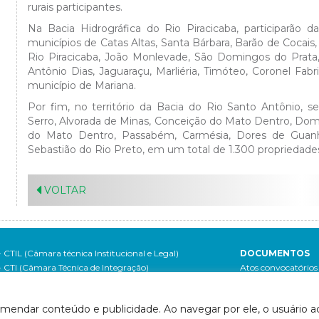
rurais participantes.
Na Bacia Hidrográfica do Rio Piracicaba, participarão d
municípios de Catas Altas, Santa Bárbara, Barão de Cocai
Rio Piracicaba, João Monlevade, São Domingos do Prata, B
Antônio Dias, Jaguaraçu, Marliéria, Timóteo, Coronel Fab
município de Mariana.
Por fim, no território da Bacia do Rio Santo Antônio, s
Serro, Alvorada de Minas, Conceição do Mato Dentro, Dom
do Mato Dentro, Passabém, Carmésia, Dores de Guanh
Sebastião do Rio Preto, em um total de 1.300 propriedades
VOLTAR
- CTIL (Câmara técnica Institucional e Legal)
DOCUMENTOS
- CTI (Câmara Técnica de Integração)
Atos convocatórios
- CTCI (Câmara Técnica de Capacitação, Informação e
- 2020
Mobilização Social)
- 2019
omendar conteúdo e publicidade. Ao navegar por ele, o usuário ac
- Grupo de Acompanhamento do Contrato de Gestão
- 2018