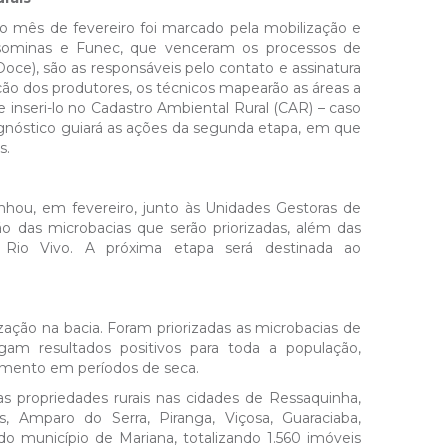
 o mês de fevereiro foi marcado pela mobilização e
nsominas e Funec, que venceram os processos de
oce), são as responsáveis pelo contato e assinatura
ão dos produtores, os técnicos mapearão as áreas a
e inseri-lo no Cadastro Ambiental Rural (CAR) – caso
gnóstico guiará as ações da segunda etapa, em que
s.
ou, em fevereiro, junto às Unidades Gestoras de
o das microbacias que serão priorizadas, além das
 Rio Vivo. A próxima etapa será destinada ao
zação na bacia. Foram priorizadas as microbacias de
am resultados positivos para toda a população,
cimento em períodos de seca.
s propriedades rurais nas cidades de Ressaquinha,
, Amparo do Serra, Piranga, Viçosa, Guaraciaba,
do município de Mariana, totalizando 1.560 imóveis