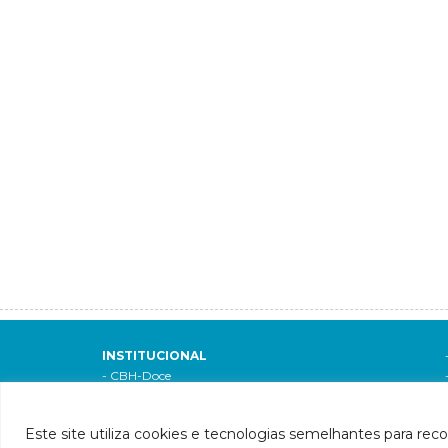
INSTITUCIONAL
- CBH-Doce
- Apresentação
- Composição
Este site utiliza cookies e tecnologias semelhantes para rec
- Decreto de criação