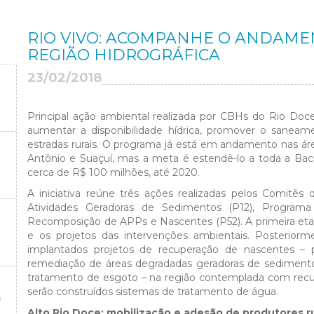
RIO VIVO: ACOMPANHE O ANDAMEN
REGIÃO HIDROGRÁFICA
23/02/2018
Principal ação ambiental realizada por CBHs do Rio Doce,
aumentar a disponibilidade hídrica, promover o saneam
estradas rurais. O programa já está em andamento nas ár
Antônio e Suaçuí, mas a meta é estendê-lo a toda a Bac
cerca de R$ 100 milhões, até 2020.
A iniciativa reúne três ações realizadas pelos Comitê
Atividades Geradoras de Sedimentos (P12), Progra
Recomposição de APPs e Nascentes (P52). A primeira etap
e os projetos das intervenções ambientais. Posteriorm
implantados projetos de recuperação de nascentes 
remediação de áreas degradadas geradoras de sedimento
tratamento de esgoto – na região contemplada com recu
serão construídos sistemas de tratamento de água.
O
Alto Rio Doce: mobilização e adesão de produtores ru