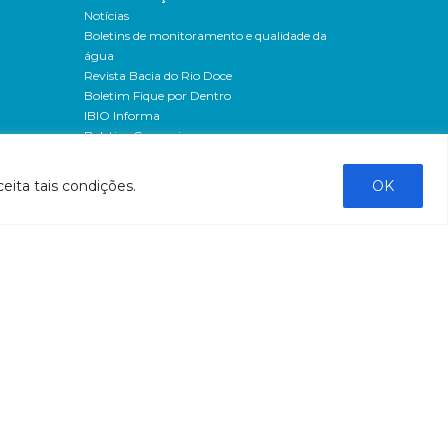
Notícias
Boletins de monitoramento e qualidade da
água
Revista Bacia do Rio Doce
Boletim Fique por Dentro
IBIO Informa
Boletim Comunique-se
Releases
Clipping
eita tais condições.
OK
Banco de imagens
Campanhas
- Campanha o doce não morreu
Processos seletivos
os
- 2016
dação
- 2015
sos
Fale Conosco
al
tado de
stado do