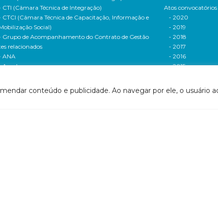
- CTI (Câmara Técnica de Integração)
Atos convocatórios
- CTCI (Câmara Técnica de Capacitação, Informação e
- 2020
Mobilização Social)
- 2019
- Grupo de Acompanhamento do Contrato de Gestão
- 2018
tes relacionados
- 2017
- ANA
- 2016
- Agerh
- 2015
- IGAM
- 2014
- SigaWeb Doce
- 2013
omendar conteúdo e publicidade. Ao navegar por ele, o usuário ac
- Portal de Acompanhamento de Ações
- 2012
IRH | PARH | PAP
Processos seletivos
ano Integrado de Recursos Hídricos da Bacia
- 2016
drográfica do Rio Doce (PIRH)
- 2015
ano de Ações de Recursos Hídricos (PARH)
Cadastro de usuári
ano de Aplicação Plurianual (PAP)
Cobrança e arreca
- Relatório anual de acompanhamento
Legislação de recur
- Deliberações PAP
hídricos
ogramas e Projetos
- Legislação Feder
ditais de Chamamento Público
- Legislação do es
o Vivo
Minas Gerais
florestar/ES
- Legislação do e
1 - Programa de Saneamento da Bacia
Espírito Santo