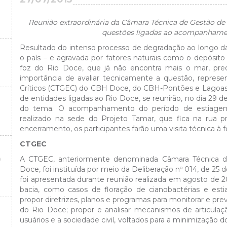
Reunião extraordinária da Câmara Técnica de Gestão d
questões ligadas ao acompanhame
Resultado do intenso processo de degradação ao longo da
o país – e agravada por fatores naturais como o depósito d
foz do Rio Doce, que já não encontra mais o mar, preo
importância de avaliar tecnicamente a questão, repres
Críticos (CTGEC) do CBH Doce, do CBH-Pontões e Lagoas
de entidades ligadas ao Rio Doce, se reunirão, no dia 29 de 
do tema. O acompanhamento do período de estiagem
realizado na sede do Projeto Tamar, que fica na rua pr
encerramento, os participantes farão uma visita técnica à f
CTGEC
O
A CTGEC, anteriormente denominada Câmara Técnica de
Doce, foi instituída por meio da Deliberação nº 014, de 2
foi apresentada durante reunião realizada em agosto de 2
bacia, como casos de floração de cianobactérias e es
propor diretrizes, planos e programas para monitorar e prev
do Rio Doce; propor e analisar mecanismos de articulaç
usuários e a sociedade civil, voltados para a minimização d