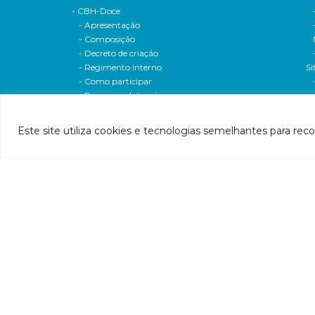
- CBH-Doce
- Apresentação
- Composição
- Decreto de criação
- Regimento interno
Si
- Como participar
- Processos eleitorais
Atas reuniões
Deliberações e moçoes
Este site utiliza cookies e tecnologias semelhantes para rec
A bacia
Comitês da bacia
P
- CBH-Piranga
Pl
- CBH-Piracicaba
Hi
- CBH-Santo Antônio
Pl
- CBH-Suaçuí
Pl
- CBH-Caratinga
- CBH-Manhuaçu
- CBH-Guandu
Pr
- CBH-Santa Maria do Doce
E
- CBH-Pontões e Lagoas do Rio Doce
Ri
Entidade delegatária
Re
- Agência de Água
P1