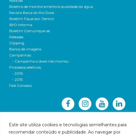
Notícias
Boletins de monitoramento e qualidade da água
Revista Bacia do Rio Doce
Boletim Fique por Dentro
IBIO Informa
Boletim Comunique-se
Releases
Clipping
Banco de imagens
Campanhas
- Campanha o doce não morreu
Processos seletivos
- 2016
- 2015
Fale Conosco
Este site utiliza cookies e tecnologias semelhantes para
recomendar conteúdo e publicidade. Ao navegar por
© 2016 CBH-Doce - Todos os direitos reservados