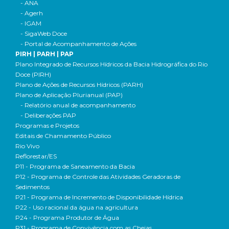
- ANA
- Agerh
- IGAM
- SigaWeb Doce
- Portal de Acompanhamento de Ações
PIRH | PARH | PAP
Plano Integrado de Recursos Hídricos da Bacia Hidrográfica do Rio
Doce (PIRH)
Plano de Ações de Recursos Hídricos (PARH)
Plano de Aplicação Plurianual (PAP)
- Relatório anual de acompanhamento
- Deliberações PAP
Programas e Projetos
Editais de Chamamento Público
Rio Vivo
Reflorestar/ES
P11 - Programa de Saneamento da Bacia
P12 - Programa de Controle das Atividades Geradoras de
Sedimentos
P21 - Programa de Incremento de Disponibilidade Hídrica
P22 - Uso racional da água na agricultura
P24 - Programa Produtor de Água
P31 - Programa de Convivência com as Cheias