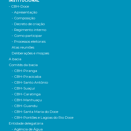
INSTITUCIONAL
- CBH-Doce
- Apresentação
- Composição
- Decreto de criação
- Regimento interno
- Como participar
- Processos eleitorais
Atas reuniões
Deliberações e moçoes
A bacia
Comitês da bacia
- CBH-Piranga
- CBH-Piracicaba
- CBH-Santo Antônio
- CBH-Suaçuí
- CBH-Caratinga
- CBH-Manhuaçu
- CBH-Guandu
- CBH-Santa Maria do Doce
- CBH-Pontões e Lagoas do Rio Doce
Entidade delegatária
- Agência de Água