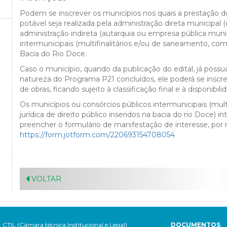
Podem se inscrever os municípios nos quais a prestação d
potável seja realizada pela administração direta municipal 
administração indireta (autarquia ou empresa pública munici
intermunicipais (multifinalitários e/ou de saneamento, com n
Bacia do Rio Doce.
Caso o município, quando da publicação do edital, já poss
natureza do Programa P21 concluídos, ele poderá se inscr
de obras, ficando sujeito à classificação final e à disponibili
Os municípios ou consórcios públicos intermunicipais (mul
jurídica de direito público inseridos na bacia do rio Doce) 
preencher o formulário de manifestação de interesse, por m
https://form.jotform.com/220693154708054
VOLTAR
- CTIL (Câmara técnica Institucional e Legal)
DOCUMENTOS