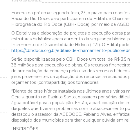
Encerra na próxima segunda-feira, 23, o prazo para manifes
Bacia do Rio Doce, para participarem do Edital de Chamam
Hidrográfica do Rio Doce (CBH- Doce), por meio da AGE
O Edital visa à elaboração de projetos e execução obras 
estruturas hidráulicas para aumento da segurança hídric
Incremento de Disponibilidade Hídrica (P21). O Edital pode 
https://cbhdoce.org.br/editais-de-chamamento-publico/e
Serão disponibilizados pelo CBH Doce um total de R$ 3,5 m
38 milhões para execução de obras. Os recursos financeir
de arrecadação da cobrança pelo uso dos recursos hídrico
juros provenientes da aplicação dos recursos arrecadados p
orçamentos (contrapartida) dos tomadores.
O
“Diante da crise hídrica instalada nos últimos anos, vário
Gerais, quanto no Espírito Santo, passaram por sérias dific
água potável para a população. Então, a participação dos 
daqueles que tiveram problemas com o abastecimento púb
destacou o assessor da AGEDOCE, Fabiano Alves, enfatiza
disposição dos municípios para tirar qualquer dúvida em rel
INSCRIÇÕES