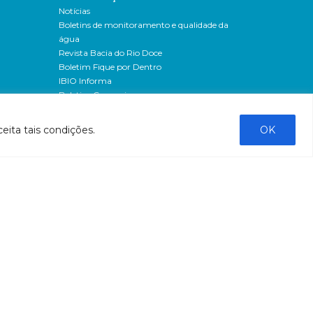
Notícias
Boletins de monitoramento e qualidade da
água
Revista Bacia do Rio Doce
Boletim Fique por Dentro
IBIO Informa
Boletim Comunique-se
Releases
Clipping
eita tais condições.
OK
Banco de imagens
Campanhas
- Campanha o doce não morreu
Processos seletivos
os
- 2016
dação
- 2015
sos
Fale Conosco
al
tado de
stado do