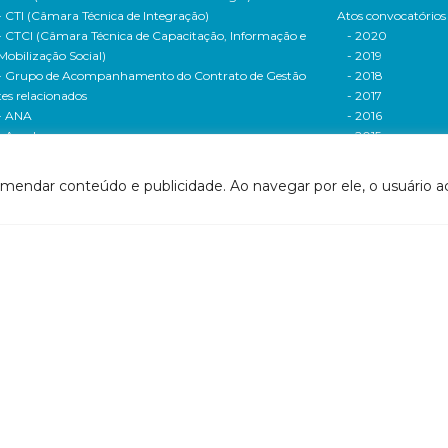
- CTI (Câmara Técnica de Integração)
Atos convocatórios
- CTCI (Câmara Técnica de Capacitação, Informação e
- 2020
Mobilização Social)
- 2019
- Grupo de Acompanhamento do Contrato de Gestão
- 2018
tes relacionados
- 2017
- ANA
- 2016
- Agerh
- 2015
- IGAM
- 2014
- SigaWeb Doce
- 2013
omendar conteúdo e publicidade. Ao navegar por ele, o usuário ac
- Portal de Acompanhamento de Ações
- 2012
IRH | PARH | PAP
Processos seletivos
ano Integrado de Recursos Hídricos da Bacia
- 2016
drográfica do Rio Doce (PIRH)
- 2015
ano de Ações de Recursos Hídricos (PARH)
Cadastro de usuári
ano de Aplicação Plurianual (PAP)
Cobrança e arreca
- Relatório anual de acompanhamento
Legislação de recur
- Deliberações PAP
hídricos
ogramas e Projetos
- Legislação Feder
ditais de Chamamento Público
- Legislação do es
o Vivo
Minas Gerais
florestar/ES
- Legislação do e
1 - Programa de Saneamento da Bacia
Espírito Santo