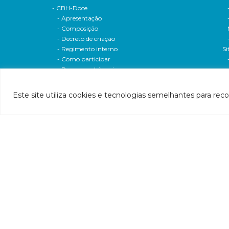
- CBH-Doce
- Apresentação
- Composição
- Decreto de criação
- Regimento interno
Si
- Como participar
- Processos eleitorais
Atas reuniões
Deliberações e moçoes
Este site utiliza cookies e tecnologias semelhantes para rec
A bacia
Comitês da bacia
P
- CBH-Piranga
Pl
- CBH-Piracicaba
Hi
- CBH-Santo Antônio
Pl
- CBH-Suaçuí
Pl
- CBH-Caratinga
- CBH-Manhuaçu
- CBH-Guandu
Pr
- CBH-Santa Maria do Doce
E
- CBH-Pontões e Lagoas do Rio Doce
Ri
Entidade delegatária
Re
- Agência de Água
P1