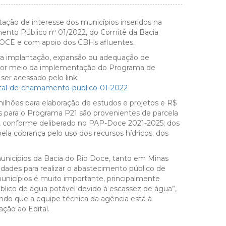
tação de interesse dos municípios inseridos na
ento Público nº 01/2022, do Comitê da Bacia
DOCE e com apoio dos CBHs afluentes.
para implantação, expansão ou adequação de
a, por meio da implementação do Programa de
ser acessado pelo link:
dital-de-chamamento-publico-01-2022
ilhões para elaboração de estudos e projetos e R$
os para o Programa P21 são provenientes de parcela
s, conforme deliberado no PAP-Doce 2021-2025; dos
ela cobrança pelo uso dos recursos hídricos; dos
s municípios da Bacia do Rio Doce, tanto em Minas
uldades para realizar o abastecimento público de
municípios é muito importante, principalmente
lico de água potável devido à escassez de água”,
ndo que a equipe técnica da agência está à
ação ao Edital.