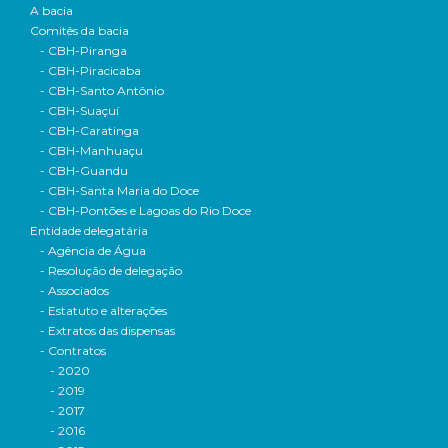
A bacia
Comitês da bacia
- CBH-Piranga
- CBH-Piracicaba
- CBH-Santo Antônio
- CBH-Suaçuí
- CBH-Caratinga
- CBH-Manhuaçu
- CBH-Guandu
- CBH-Santa Maria do Doce
- CBH-Pontões e Lagoas do Rio Doce
Entidade delegatária
- Agência de Água
- Resolução de delegação
- Associados
- Estatuto e alterações
- Extratos das dispensas
- Contratos
- 2020
- 2019
- 2017
- 2016