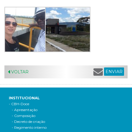
ENVIAR
VOLTAR
INSTITUCIONAL
- CBH-Doce
- Apresentação
- Composição
- Decreto de criação
- Regimento interno