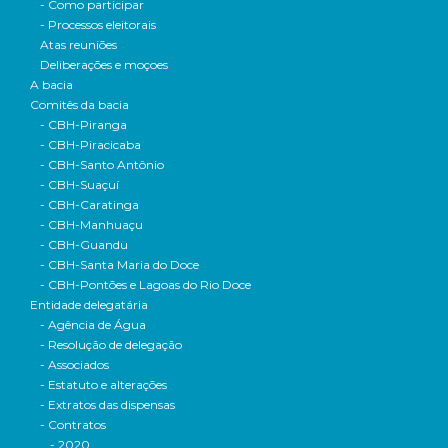
- Como participar
- Processos eleitorais
Atas reuniões
Deliberações e moçoes
A bacia
Comitês da bacia
- CBH-Piranga
- CBH-Piracicaba
- CBH-Santo Antônio
- CBH-Suaçuí
- CBH-Caratinga
- CBH-Manhuaçu
- CBH-Guandu
- CBH-Santa Maria do Doce
- CBH-Pontões e Lagoas do Rio Doce
Entidade delegatária
- Agência de Água
- Resolução de delegação
- Associados
- Estatuto e alterações
- Extratos das dispensas
- Contratos
- 2020