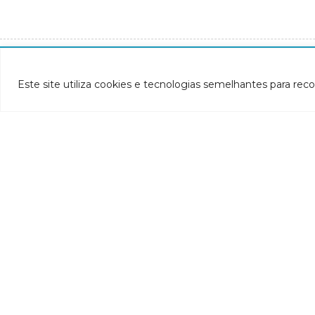
INSTITUCIONAL
Este site utiliza cookies e tecnologias semelhantes para rec
- CBH-Doce
- Apresentação
- Composição
- Decreto de criação
- Regimento interno
Si
- Como participar
- Processos eleitorais
Atas reuniões
Deliberações e moçoes
A bacia
Comitês da bacia
P
- CBH-Piranga
Pl
- CBH-Piracicaba
Hi
- CBH-Santo Antônio
Pl
- CBH-Suaçuí
Pl
- CBH-Caratinga
- CBH-Manhuaçu