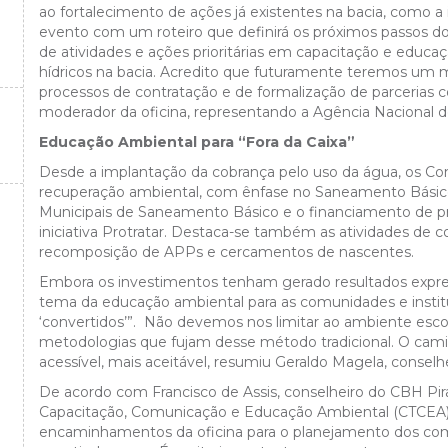
ao fortalecimento de ações já existentes na bacia, como a i
evento com um roteiro que definirá os próximos passos d
de atividades e ações prioritárias em capacitação e educa
hídricos na bacia. Acredito que futuramente teremos um m
processos de contratação e de formalização de parcerias c
moderador da oficina, representando a Agência Nacional
Educação Ambiental para “Fora da Caixa”
Desde a implantação da cobrança pelo uso da água, os Co
recuperação ambiental, com ênfase no Saneamento Básico.
Municipais de Saneamento Básico e o financiamento de pr
iniciativa Protratar. Destaca-se também as atividades de c
recomposição de APPs e cercamentos de nascentes.
Embora os investimentos tenham gerado resultados expres
tema da educação ambiental para as comunidades e institu
‘convertidos’”.
Não devemos nos limitar ao ambiente escola
metodologias que fujam desse método tradicional. O camin
acessível, mais aceitável, resumiu Geraldo Magela, consel
De acordo com Francisco de Assis, conselheiro do CBH Pi
Capacitação, Comunicação e Educação Ambiental (CTCEA) 
encaminhamentos da oficina para o planejamento dos co