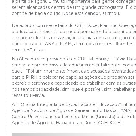
a partir de agora. É muito importante para gente começar
serem alcançadas dentro de um grande cronograma. É o
comitê de bacia do Rio Doce está dando”, afirmou.
De acordo com secretário do CBH Doce, Flamínio Guerra, 
a educação ambiental de modo permanente e contínuo em
um norteador das nossas ações futuras de capacitação e 
participação da ANA e IGAM, além dos comitês afluentes.
reuniões”, disse.
Na ótica da vice-presidente do CBH Manhuaçu, Flávia Dias, 
reiterar o compromisso de educar ambientalmente, consid
bacia.
“Foi um momento ímpar, as discussões levantadas d
para o PIRH e colocar no papel as ações que precisam ser 
exercício teremos a capacidade de trabalhar com as outras
nós temos capacidade, sim, que é possível, sim, trabalhar 
ressaltou Flávia.
A 1ª Oficina Integrada de Capacitação e Educação Ambien
Agência Nacional de Águas e Saneamento Básico (ANA), In
Centro Universitário do Leste de Minas (Unileste) e da En
Agência de Água da Bacia do Rio Doce (AGEDOCE).