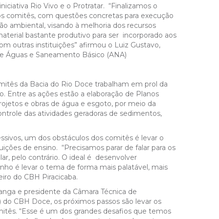
niciativa Rio Vivo e o Protratar.
“Finalizamos o
os comitês, com questões concretas para execução
ção ambiental, visando à melhoria dos recursos
aterial bastante produtivo para ser incorporado aos
om outras instituições” afirmou o Luiz Gustavo,
 de Águas e Saneamento Básico (ANA)
mitês da Bacia do Rio Doce trabalham em prol da
 Entre as ações estão a elaboração de Planos
ojetos e obras de água e esgoto, por meio da
ontrole das atividades geradoras de sedimentos,
sivos, um dos obstáculos dos comitês é levar o
ições de ensino. “Precisamos parar de falar para os
r, pelo contrário. O ideal é desenvolver
ho é levar o tema de forma mais palatável, mais
heiro do CBH Piracicaba.
ranga e presidente da Câmara Técnica de
do CBH Doce, os próximos passos são levar os
mitês.
“Esse é um
dos grandes desafios que temos