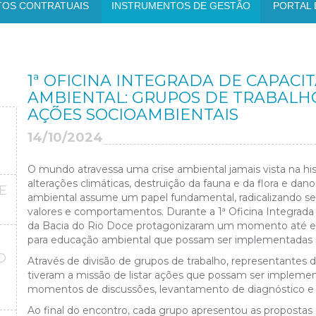
TOS CONTRATUAIS
INSTRUMENTOS DE GESTÃO
PORTAL 
1ª OFICINA INTEGRADA DE CAPAC
AMBIENTAL: GRUPOS DE TRABALH
AÇÕES SOCIOAMBIENTAIS
14/10/2024
O mundo atravessa uma crise ambiental jamais vista na hi
alterações climáticas, destruição da fauna e da flora e dan
E
ambiental assume um papel fundamental, radicalizando s
valores e comportamentos. Durante a 1ª Oficina Integrad
da Bacia do Rio Doce protagonizaram um momento até en
para educação ambiental que possam ser implementadas no
O
Através de divisão de grupos de trabalho,
representantes d
O
tiveram a missão de listar ações que possam ser implemen
momentos de discussões, levantamento de diagnóstico e
Ao final do encontro, cada grupo apresentou as proposta