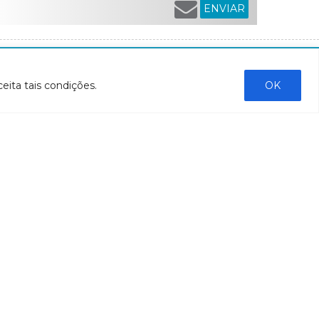
ENVIAR
COMUNICAÇÃO
eita tais condições.
OK
Notícias
Boletins de monitoramento e qualidade da
água
Revista Bacia do Rio Doce
Boletim Fique por Dentro
IBIO Informa
Boletim Comunique-se
Releases
Clipping
Banco de imagens
Campanhas
- Campanha o doce não morreu
Processos seletivos
os
- 2016
dação
- 2015
sos
Fale Conosco