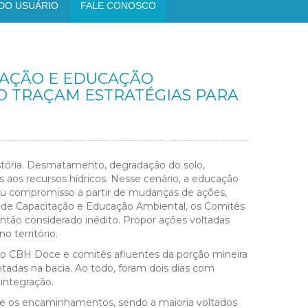
DO USUÁRIO
FALE CONOSCO
ITAÇÃO E EDUCAÇÃO
O TRAÇAM ESTRATÉGIAS PARA
stória. Desmatamento, degradação do solo,
os aos recursos hídricos. Nesse cenário, a educação
eu compromisso a partir de mudanças de ações,
a de Capacitação e Educação Ambiental, os Comitês
tão considerado inédito.
Propor ações voltadas
 território.
o CBH Doce e comitês afluentes da porção mineira
tadas na bacia. Ao todo, foram dois dias com
 integração.
s e os encaminhamentos, sendo a maioria voltados