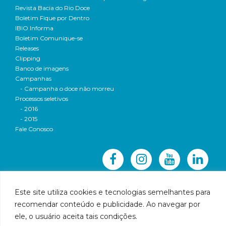
Revista Bacia do Rio Doce
Boletim Fique por Dentro
IBIO Informa
Boletim Comunique-se
Releases
Clipping
Banco de imagens
Campanhas
- Campanha o doce não morreu
Processos seletivos
- 2016
- 2015
Fale Conosco
Este site utiliza cookies e tecnologias semelhantes para
recomendar conteúdo e publicidade. Ao navegar por
© 2016 CBH-Doce - Todos os direitos reservados
ele, o usuário aceita tais condições.