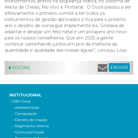
investimentos diretos na segurança hídrica, no Sistema de
Alerta de Cheias, Rio Vivo e Protratar. O Doce passou a ser
efetivamente o primeiro comitê a ter todos os
instrumentos de gestão aprovados e fica para o próximo
ano o desafio de conseguir implementá-los. Gostaria de
adiantar e desejar um feliz natal e um próspero ano novo
para os nossos conselheiros. Que em 2025 a gente
continue caminhando juntos em prol da melhoria da
quantidade e qualidade das nossas águas”, concluiu Loss.
ENVIAR
VOLTAR
INSTITUCIONAL
- CBH-Doce
- Apresentação
- Composição
- Decreto de criação
- Regimento interno
- Como participar