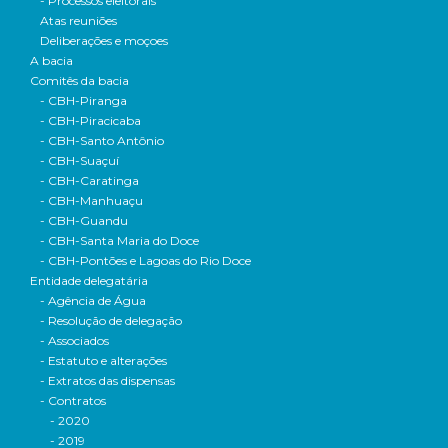
- Processos eleitorais
Atas reuniões
Deliberações e moçoes
A bacia
Comitês da bacia
- CBH-Piranga
- CBH-Piracicaba
- CBH-Santo Antônio
- CBH-Suaçuí
- CBH-Caratinga
- CBH-Manhuaçu
- CBH-Guandu
- CBH-Santa Maria do Doce
- CBH-Pontões e Lagoas do Rio Doce
Entidade delegatária
- Agência de Água
- Resolução de delegação
- Associados
- Estatuto e alterações
- Extratos das dispensas
- Contratos
- 2020
- 2019