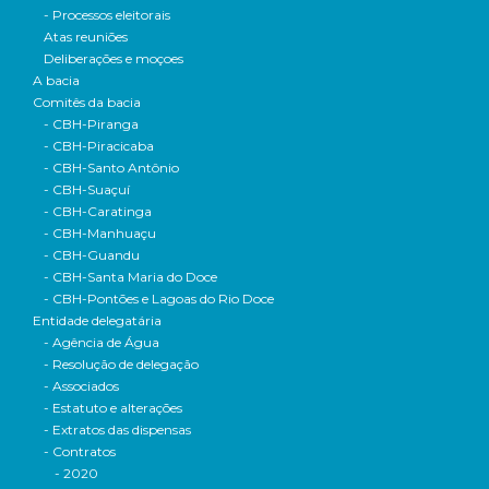
- Processos eleitorais
Atas reuniões
Deliberações e moçoes
A bacia
Comitês da bacia
- CBH-Piranga
- CBH-Piracicaba
- CBH-Santo Antônio
- CBH-Suaçuí
- CBH-Caratinga
- CBH-Manhuaçu
- CBH-Guandu
- CBH-Santa Maria do Doce
- CBH-Pontões e Lagoas do Rio Doce
Entidade delegatária
- Agência de Água
- Resolução de delegação
- Associados
- Estatuto e alterações
- Extratos das dispensas
- Contratos
- 2020