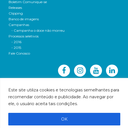
Boletim Comunique-se
Releases
Clipping
Banco de imagens
Campanhas
- Campanha o doce não morreu
Processos seletivos
- 2016
- 2015
Fale Conosco
Este site utiliza cookies e tecnologias semelhantes para
recomendar conteúdo e publicidade. Ao navegar por
© 2016 CBH-Doce - Todos os direitos reservados
ele, o usuário aceita tais condições.
Rua Prudente de Morais, 1023 | Centro | Governador
Valadares | Email:
cbhbaciadoriodoce@gmail.com
OK