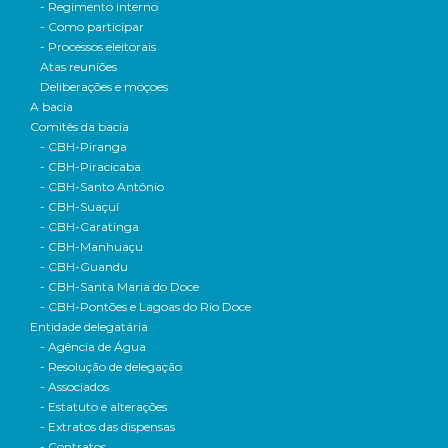
- Regimento interno
- Como participar
- Processos eleitorais
Atas reuniões
Deliberações e moçoes
A bacia
Comitês da bacia
- CBH-Piranga
- CBH-Piracicaba
- CBH-Santo Antônio
- CBH-Suaçuí
- CBH-Caratinga
- CBH-Manhuaçu
- CBH-Guandu
- CBH-Santa Maria do Doce
- CBH-Pontões e Lagoas do Rio Doce
Entidade delegatária
- Agência de Água
- Resolução de delegação
- Associados
- Estatuto e alterações
- Extratos das dispensas
- Contratos