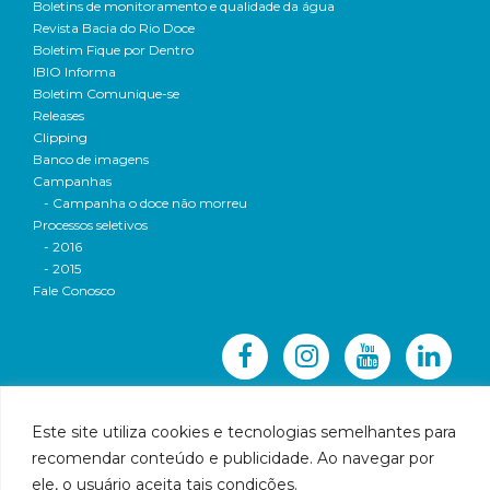
Boletins de monitoramento e qualidade da água
Revista Bacia do Rio Doce
Boletim Fique por Dentro
IBIO Informa
Boletim Comunique-se
Releases
Clipping
Banco de imagens
Campanhas
- Campanha o doce não morreu
Processos seletivos
- 2016
- 2015
Fale Conosco
Este site utiliza cookies e tecnologias semelhantes para
recomendar conteúdo e publicidade. Ao navegar por
© 2016 CBH-Doce - Todos os direitos reservados
ele, o usuário aceita tais condições.