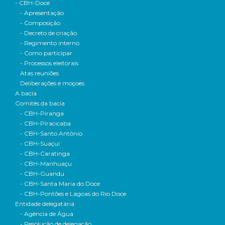
- CBH-Doce
- Apresentação
- Composição
- Decreto de criação
- Regimento interno
- Como participar
- Processos eleitorais
Atas reuniões
Deliberações e moçoes
A bacia
Comitês da bacia
- CBH-Piranga
- CBH-Piracicaba
- CBH-Santo Antônio
- CBH-Suaçuí
- CBH-Caratinga
- CBH-Manhuaçu
- CBH-Guandu
- CBH-Santa Maria do Doce
- CBH-Pontões e Lagoas do Rio Doce
Entidade delegatária
- Agência de Água
- Resolução de delegação