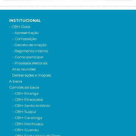
INSTITUCIONAL
- CBH-Doce
- Apresentação
- Composição
- Decreto de criação
- Regimento interno
- Como participar
- Processos eleitorais
Atas reuniões
Deliberações e moçoes
A bacia
Comitês da bacia
- CBH-Piranga
- CBH-Piracicaba
- CBH-Santo Antônio
- CBH-Suaçuí
- CBH-Caratinga
- CBH-Manhuaçu
- CBH-Guandu
- CBH-Santa Maria do Doce