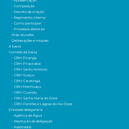
- Apresentação
- Composição
- Decreto de criação
- Regimento interno
- Como participar
- Processos eleitorais
Atas reuniões
Deliberações e moçoes
A bacia
Comitês da bacia
- CBH-Piranga
- CBH-Piracicaba
- CBH-Santo Antônio
- CBH-Suaçuí
- CBH-Caratinga
- CBH-Manhuaçu
- CBH-Guandu
- CBH-Santa Maria do Doce
- CBH-Pontões e Lagoas do Rio Doce
Entidade delegatária
- Agência de Água
- Resolução de delegação
- Associados