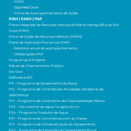
- IGAM
- SigaWeb Doce
- Portal de Acompanhamento de Ações
PIRH | PARH | PAP
Plano Integrado de Recursos Hídricos da Bacia Hidrográfica do Rio
Doce (PIRH)
Plano de Ações de Recursos Hídricos (PARH)
Plano de Aplicação Plurianual (PAP)
- Relatório anual de acompanhamento
- Deliberações PAP
Programas e Projetos
Editais de Chamamento Público
Rio Vivo
Reflorestar/ES
P11 - Programa de Saneamento da Bacia
P12 - Programa de Controle das Atividades Geradoras de
Sedimentos
P21 - Programa de Incremento de Disponibilidade Hídrica
P22 - Uso racional da água na agricultura
P24 - Programa Produtor de Água
P31 - Programa de Convivência com as Cheias
P41 - Programa de Universalização do Saneamento
P42 - Programa de Expansão do Saneamento Rural