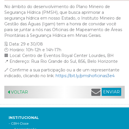
No âmbito do desenvolvimento do Plano Mineiro de
Segurança Hídrica (PMSH), que busca aprimorar a
segurança hídrica em nosso Estado, o Instituto Mineiro de
Gestão das Águas (Igam) tem a honra de convidar você
para se juntar a nós nas Oficinas de Mapeamento de Áreas
Prioritárias à Segurança Hídrica em Minas Gerais.
🗓️ Data: 29 e 30/08
🕙 Horário: 10h-12h e 14h-17h
🏢 Local: Centro de Eventos Royal Center Lourdes, BH
📍 Endereço: Rua Rio Grande do Sul, 856, Belo Horizonte
🔗 Confirme a sua participação ou a de um representante
indicado, clicando no link:
https://bit.ly/pmshoficinas3e4
ENVIAR
VOLTAR
INSTITUCIONAL
- CBH-Doce