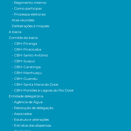
- Regimento interno
- Como participar
- Processos eleitorais
Atas reuniões
Deliberações e moçoes
A bacia
Comitês da bacia
- CBH-Piranga
- CBH-Piracicaba
- CBH-Santo Antônio
- CBH-Suaçuí
- CBH-Caratinga
- CBH-Manhuaçu
- CBH-Guandu
- CBH-Santa Maria do Doce
- CBH-Pontões e Lagoas do Rio Doce
Entidade delegatária
- Agência de Água
- Resolução de delegação
- Associados
- Estatuto e alterações
- Extratos das dispensas