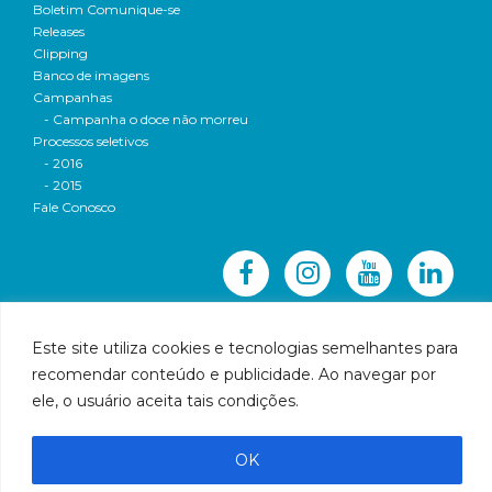
Boletim Comunique-se
Releases
Clipping
Banco de imagens
Campanhas
- Campanha o doce não morreu
Processos seletivos
- 2016
- 2015
Fale Conosco
Este site utiliza cookies e tecnologias semelhantes para
recomendar conteúdo e publicidade. Ao navegar por
© 2016 CBH-Doce - Todos os direitos reservados
ele, o usuário aceita tais condições.
Rua Prudente de Morais, 1023 | Centro | Governador
Valadares | Email:
cbhbaciadoriodoce@gmail.com
OK