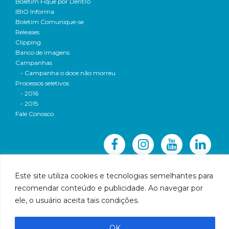
Boletim Fique por Dentro
IBIO Informa
Boletim Comunique-se
Releases
Clipping
Banco de imagens
Campanhas
- Campanha o doce não morreu
Processos seletivos
- 2016
- 2015
Fale Conosco
Este site utiliza cookies e tecnologias semelhantes para
recomendar conteúdo e publicidade. Ao navegar por
© 2016 CBH-Doce - Todos os direitos reservados
ele, o usuário aceita tais condições.
Rua Prudente de Morais, 1023 | Centro | Governador
Valadares | Email:
cbhbaciadoriodoce@gmail.com
OK