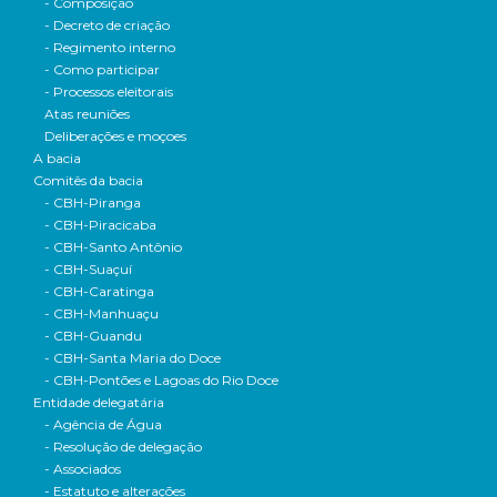
- Composição
- Decreto de criação
- Regimento interno
- Como participar
- Processos eleitorais
Atas reuniões
Deliberações e moçoes
A bacia
Comitês da bacia
- CBH-Piranga
- CBH-Piracicaba
- CBH-Santo Antônio
- CBH-Suaçuí
- CBH-Caratinga
- CBH-Manhuaçu
- CBH-Guandu
- CBH-Santa Maria do Doce
- CBH-Pontões e Lagoas do Rio Doce
Entidade delegatária
- Agência de Água
- Resolução de delegação
- Associados
- Estatuto e alterações