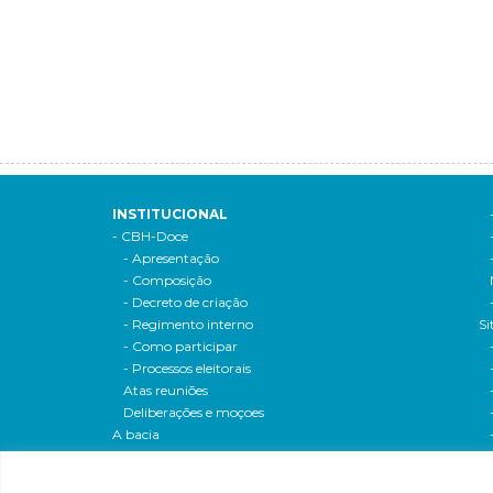
INSTITUCIONAL
- CBH-Doce
- Apresentação
- Composição
- Decreto de criação
- Regimento interno
Si
- Como participar
- Processos eleitorais
Atas reuniões
Deliberações e moçoes
A bacia
Comitês da bacia
P
- CBH-Piranga
Pl