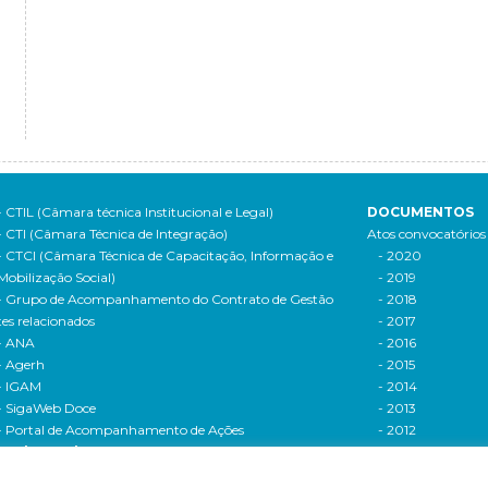
- CTIL (Câmara técnica Institucional e Legal)
DOCUMENTOS
- CTI (Câmara Técnica de Integração)
Atos convocatórios
- CTCI (Câmara Técnica de Capacitação, Informação e
- 2020
Mobilização Social)
- 2019
- Grupo de Acompanhamento do Contrato de Gestão
- 2018
tes relacionados
- 2017
- ANA
- 2016
- Agerh
- 2015
- IGAM
- 2014
- SigaWeb Doce
- 2013
- Portal de Acompanhamento de Ações
- 2012
IRH | PARH | PAP
Processos seletivos
ano Integrado de Recursos Hídricos da Bacia
- 2016