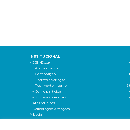
INSTITUCIONAL
- CBH-Doce
- Apresentação
- Composição
- Decreto de criação
- Regimento interno
Si
- Como participar
- Processos eleitorais
Atas reuniões
Deliberações e moçoes
A bacia
Comitês da bacia
P
- CBH-Piranga
Pl