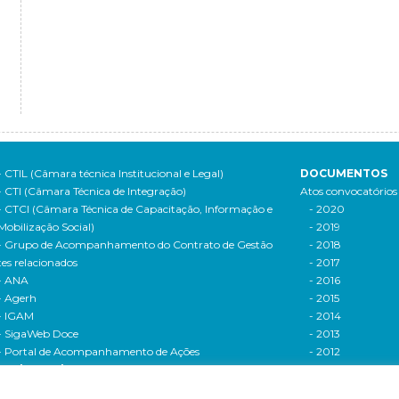
- CTIL (Câmara técnica Institucional e Legal)
DOCUMENTOS
- CTI (Câmara Técnica de Integração)
Atos convocatórios
- CTCI (Câmara Técnica de Capacitação, Informação e
- 2020
Mobilização Social)
- 2019
- Grupo de Acompanhamento do Contrato de Gestão
- 2018
tes relacionados
- 2017
- ANA
- 2016
- Agerh
- 2015
- IGAM
- 2014
- SigaWeb Doce
- 2013
- Portal de Acompanhamento de Ações
- 2012
IRH | PARH | PAP
Processos seletivos
ano Integrado de Recursos Hídricos da Bacia
- 2016